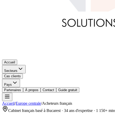
Accueil
Secteurs
Cas clients
Pays
Partenaires
À propos
Contact
Guide gratuit
Accueil
/
Europe centrale
/
Acheteurs français
Cabinet français basé à Bucarest · 34 ans d'expertise · 1 150+ m