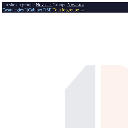
Un site du groupe
Novastea
Groupe
Novastea
Eastrategies®
|
Cabinet RSE
|
Tout le groupe →